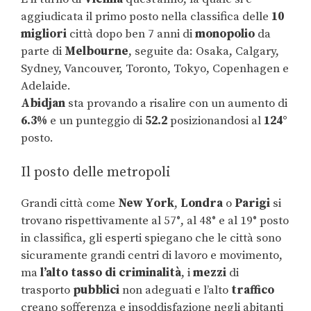
aggiudicata il primo posto nella classifica delle
10
migliori
città dopo ben 7 anni di
monopolio
da
parte di
Melbourne
, seguite da: Osaka, Calgary,
Sydney, Vancouver, Toronto, Tokyo, Copenhagen e
Adelaide.
Abidjan
sta provando a risalire con un aumento di
6.3%
e un punteggio di
52.2
posizionandosi al
124°
posto.
Il posto delle metropoli
Grandi città come
New
York
,
Londra
o
Parigi
si
trovano rispettivamente al 57°, al 48° e al 19° posto
in classifica, gli esperti spiegano che le città sono
sicuramente grandi centri di lavoro e movimento,
ma
l’alto tasso di criminalità
, i
mezzi
di
trasporto
pubblici
non adeguati e l’alto
traffico
creano sofferenza e insoddisfazione negli abitanti