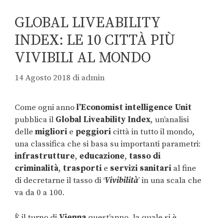
GLOBAL LIVEABILITY
INDEX: LE 10 CITTÀ PIÙ
VIVIBILI AL MONDO
14 Agosto 2018
di
admin
Come ogni anno
l’Economist intelligence Unit
pubblica il
Global Liveability Index
, un’analisi
delle
migliori
e
peggiori
città in tutto il mondo,
una classifica che si basa su importanti parametri:
infrastrutture
,
educazione
,
tasso di
criminalità
,
trasporti
e
servizi sanitari
al fine
di decretarne il tasso di ‘
Vivibilità
’ in una scala che
va da 0 a 100.
È il turno di
Vienna
quest’anno, la quale si è