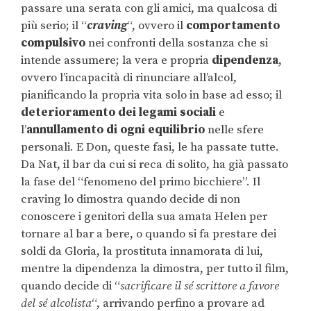
passare una serata con gli amici, ma qualcosa di
più serio; il “
craving
“, ovvero il
comportamento
compulsivo
nei confronti della sostanza che si
intende assumere; la vera e propria
dipendenza
,
ovvero l’incapacità di rinunciare all’alcol,
pianificando la propria vita solo in base ad esso; il
deterioramento dei legami sociali
e
l’
annullamento di ogni equilibrio
nelle sfere
personali. E Don, queste fasi, le ha passate tutte.
Da Nat, il bar da cui si reca di solito, ha già passato
la fase del “fenomeno del primo bicchiere”. Il
craving lo dimostra quando decide di non
conoscere i genitori della sua amata Helen per
tornare al bar a bere, o quando si fa prestare dei
soldi da Gloria, la prostituta innamorata di lui,
mentre la dipendenza la dimostra, per tutto il film,
quando decide di “
sacrificare il sé scrittore a favore
del sé alcolista
“, arrivando perfino a provare ad