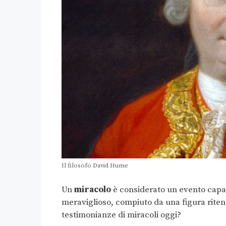
Il filosofo David Hume
Un
miracolo
è considerato un evento capac
meraviglioso, compiuto da una figura riten
testimonianze di miracoli oggi?