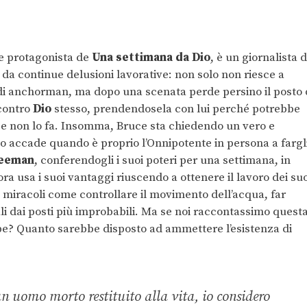
e protagonista de
Una settimana da Dio
, è un giornalista d
 da continue delusioni lavorative: non solo non riesce a
o di anchorman, ma dopo una scenata perde persino il posto 
 contro
Dio
stesso, prendendosela con lui perché potrebbe
vece non lo fa. Insomma, Bruce sta chiedendo un vero e
to accade quando è proprio l’Onnipotente in persona a fargl
eeman
, conferendogli i suoi poteri per una settimana, in
ra usa i suoi vantaggi riuscendo a ottenere il lavoro dei suo
i miracoli come controllare il movimento dell’acqua, far
mali dai posti più improbabili. Ma se noi raccontassimo quest
be? Quanto sarebbe disposto ad ammettere l’esistenza di
:
 uomo morto restituito alla vita, io considero