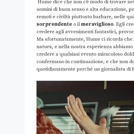
Hume dice che non c’è modo di trovare nel
uomini di buon senso e alta educazione, p
remoti e civiltà piuttosto barbare, nelle qua
sorprendente
o il
meraviglioso
. Egli cr
credere agli avvenimenti fantastici, prov
Ma sfortunatamente, Hume ci ricorda che un
natura, e nella nostra esperienza abbiamo 
credere a qualsiasi evento miracoloso dobbi
confermano in continuazione, e che non dob
quotidianamente perché un giornalista di Bu