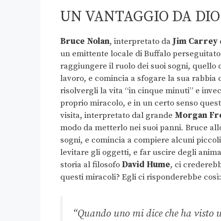
UN VANTAGGIO DA DIO
Bruce Nolan
, interpretato da
Jim Carrey
un emittente locale di Buffalo perseguitato
raggiungere il ruolo dei suoi sogni, quell
lavoro, e comincia a sfogare la sua rabbia
risolvergli la vita “in cinque minuti” e in
proprio miracolo, e in un certo senso ques
visita, interpretato dal grande
Morgan Fr
modo da metterlo nei suoi panni. Bruce allo
sogni, e comincia a compiere alcuni piccol
levitare gli oggetti, e far uscire degli ani
storia al filosofo
David Hume
, ci credereb
questi miracoli? Egli ci risponderebbe così
“Quando uno mi dice che ha visto un