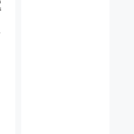
i
i
.