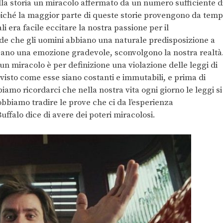
la storia un miracolo affermato da un numero sufficiente d
oiché la maggior parte di queste storie provengono da temp
li era facile eccitare la nostra passione per il
ede che gli uomini abbiano una naturale predisposizione a
ocano una emozione gradevole, sconvolgono la nostra realtà
 miracolo è per definizione una violazione delle leggi di
visto come esse siano costanti e immutabili, e prima di
amo ricordarci che nella nostra vita ogni giorno le leggi si
biamo tradire le prove che ci da l’esperienza
ffalo dice di avere dei poteri miracolosi.