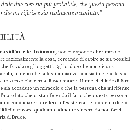
elle due cose sia più probabile, che questa persona
so che mi riferisce sia realmente accaduto.”
BILITÀ
ca sull’intelletto umano
, non ci risponde che i miracoli
are razionalmente la cosa, cercando di capire se sia possibi
he fa volare gli oggetti. Egli ci dice che non c’è una
racolo, a meno che la testimonianza non sia tale che la sua
atto stesso che cerca di raccontare. Hume ci chiede di fare
he sia accaduto un miracolo o che la persona che mi riferis
ll’accaduto che ci sta riferendo il fatto che questa persona
emmo cominciare a credere all’esistenza del miracolo di cui c
difficile trovare qualcuno talmente sincero da non farci
ria di Bruce.