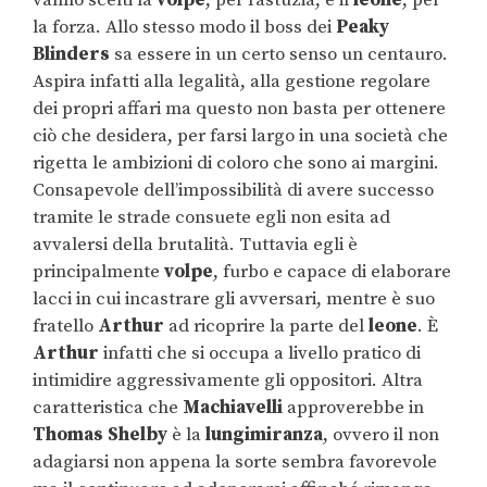
vanno scelti la
volpe
, per l’astuzia, e il
leone
, per
la forza. Allo stesso modo il boss dei
Peaky
Blinders
sa essere in un certo senso un centauro.
Aspira infatti alla legalità, alla gestione regolare
dei propri affari ma questo non basta per ottenere
ciò che desidera, per farsi largo in una società che
rigetta le ambizioni di coloro che sono ai margini.
Consapevole dell’impossibilità di avere successo
tramite le strade consuete egli non esita ad
avvalersi della brutalità. Tuttavia egli è
principalmente
volpe
, furbo e capace di elaborare
lacci in cui incastrare gli avversari, mentre è suo
fratello
Arthur
ad ricoprire la parte del
leone
. È
Arthur
infatti che si occupa a livello pratico di
intimidire aggressivamente gli oppositori. Altra
caratteristica che
Machiavelli
approverebbe in
Thomas
Shelby
è la
lungimiranza
, ovvero il non
adagiarsi non appena la sorte sembra favorevole