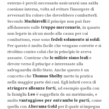
esterno è perciò necessario assicurarsi una salda
coesione interna, volta ad evitare l’insorgere di
avversari fra coloro che dovrebbero combatterli.
Secondo
Machiavelli
il principe non può fare
affidamento sulle
truppe mercenarie
, in quanto
non legate in alcun modo alla causa per cui
combattono, esse sono
fedeli solamente ai soldi
.
Per questo è molto facile che vengano corrotte e si
rivoltino contro colui che in principio le aveva
assunte. Conviene che
le milizie siano leali
e
devote verso il principe e interessate alla
salvaguardia dello Stato. Anche questo è un
concetto che
Thomas Shelby
mette in pratica
nella maggior parte dei casi. Egli infatti cerca di
stringere alleanze forti
, ad esempio quella con
la famiglia
Lee
è suggellata da un matrimonio, e
molto
vantaggiose per entrambe le parti
, come
quella con
Aberama Gold
per il quale si impegna