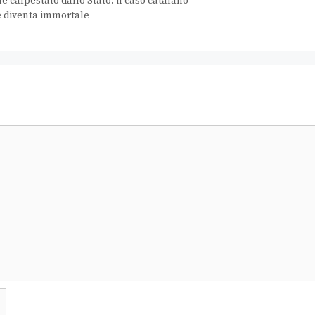
ne calpestato dallo Stato: il caso catalano
e diventa immortale