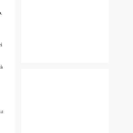
.
o
.
i
tà
na