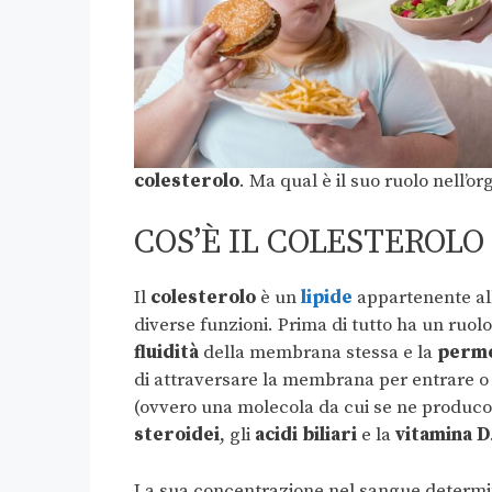
colesterolo
. Ma qual è il suo ruolo nell’o
COS’È IL COLESTEROLO
Il
colesterolo
è un
lipide
appartenente all
diverse funzioni. Prima di tutto ha un ruo
fluidità
della membrana stessa e la
perme
di attraversare la membrana per entrare o us
(ovvero una molecola da cui se ne producon
steroidei
, gli
acidi biliari
e la
vitamina D
La sua concentrazione nel sangue determina