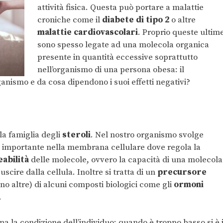
attività fisica. Questa può portare a malattie
croniche come il
diabete di tipo 2
o altre
malattie cardiovascolari
. Proprio queste ultim
sono spesso legate ad una molecola organica
presente in quantità eccessive soprattutto
nell’organismo di una persona obesa: il
rganismo e da cosa dipendono i suoi effetti negativi?
a famiglia degli
steroli
. Nel nostro organismo svolge
lo importante nella membrana cellulare dove regola la
abilità
delle molecole, ovvero la capacità di una molecola
cire dalla cellula. Inoltre si tratta di un
precursore
o altre) di alcuni composti biologici come gli
ormoni
.
 la condizione dell’individuo: quando è troppo basso si è 