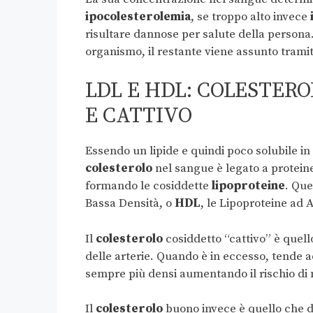
ipocolesterolemia
, se troppo alto invece
risultare dannose per salute della persona
organismo, il restante viene assunto tramit
LDL E HDL: COLESTER
E CATTIVO
Essendo un lipide e quindi poco solubile in 
colesterolo
nel sangue è legato a protei
formando le cosiddette
lipoproteine
. Que
Bassa Densità, o
HDL
, le Lipoproteine ad 
Il
colesterolo
cosiddetto “cattivo” è quell
delle arterie. Quando è in eccesso, tende 
sempre più densi aumentando il rischio di m
Il
colesterolo
buono invece è quello che da