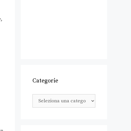
e,
Categorie
in