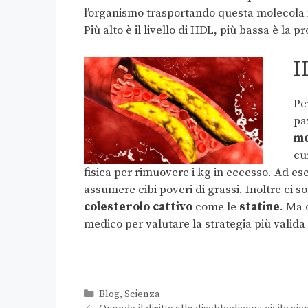
l’organismo trasportando questa molecola 
Più alto è il livello di HDL, più bassa è la
I
Pe
pa
mo
cu
fisica per rimuovere i kg in eccesso. Ad es
assumere cibi poveri di grassi. Inoltre ci
colesterolo cattivo
come le
statine
. Ma 
medico per valutare la strategia più valida 
Blog
,
Scienza