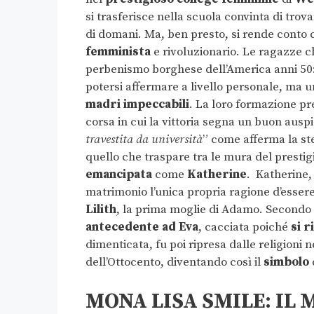
si trasferisce nella scuola convinta di tro
di domani. Ma, ben presto, si rende conto 
femminista
e rivoluzionario. Le ragazze ch
perbenismo borghese dell’America anni 50: 
potersi affermare a livello personale, ma 
madri impeccabili
. La loro formazione p
corsa in cui la vittoria segna un buon ausp
travestita da università
” come afferma la st
quello che traspare tra le mura del prestigi
emancipata
come
Katherine
. Katherine, 
matrimonio l’unica propria ragione d’esser
Lilith
, la prima moglie di Adamo. Secondo 
antecedente ad Eva
, cacciata poiché
si r
dimenticata, fu poi ripresa dalle religioni
dell’Ottocento, diventando così il
simbolo
MONA LISA SMILE: IL