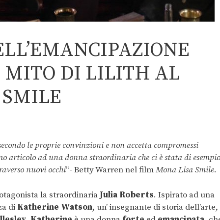
ELL’EMANCIPAZIONE
MITO DI LILITH AL
 SMILE
secondo le proprie convinzioni e non accetta compromessi
mo articolo ad una donna straordinaria che ci è stata di esempi
raverso nuovi occhi
”- Betty Warren nel film
Mona Lisa Smile
.
otagonista la straordinaria
Julia Roberts
. Ispirato ad una
za di
Katherine Watson
, un’ insegnante di storia dell’arte,
lesley
.
Katherine
è una donna
forte
ed
emancipata
, ch