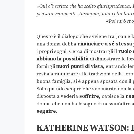
«Qui c’è scritto che ha scelto giurisprudenza.
pensato veramente. Insomma, un
«Poi sarò sposat
Questo è il dialogo che avviene tra Joan e 
una donna debba
rinunciare a sé stessa
i propri sogni. Cerca di mostrargli il
ruolo 
abbiano la possibilità
di dimostrare le loro
fornirgli
nuovi punti di vista
, entrando le
restia a rinunciare alle tradizioni della loro
buona famiglia, si è appena sposata con il 
Solo quando scopre che suo marito non la
disposta a vederla
soffrire
, capisce la
rea
donna che non ha bisogno di nessun’altro al
seguire
.
KATHERINE WATSON: I