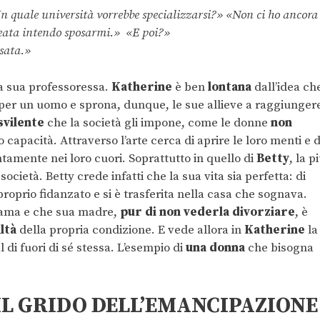
 In quale università vorrebbe specializzarsi?» «Non ci ho ancora
a volta laureata intendo sposarmi.» «E poi?
a.»
la sua professoressa.
Katherine
è ben
lontana
dall’idea ch
per un uomo e sprona, dunque, le sue allieve a raggiunger
svilente
che la società gli impone, come le donne
non
 capacità. Attraverso l’arte cerca di aprire le loro menti e d
ntamente nei loro cuori. Soprattutto in quello di
Betty
, la p
 società. Betty crede infatti che la sua vita sia perfetta: di
proprio fidanzato e si è trasferita nella casa che sognava.
 ama e che sua madre,
pur di non vederla divorziare
, è
ltà
della propria condizione. E vede allora in
Katherine
la
 di fuori di sé stessa. L’esempio di
una donna
che bisogna
L GRIDO DELL’EMANCIPAZIONE