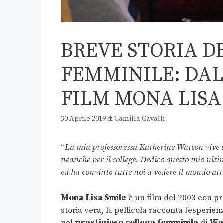
BREVE STORIA D
FEMMINILE: DAL 
FILM MONA LISA
30 Aprile 2019
di
Camilla Cavalli
“
La mia professoressa Katherine Watson vive 
neanche per il college. Dedico questo mio ulti
ed ha convinto tutte noi a vedere il mondo att
Mona Lisa Smile
è un film del 2003 con pr
storia vera, la pellicola racconta l’esperien
nel
prestigioso college femminile
di
Wel