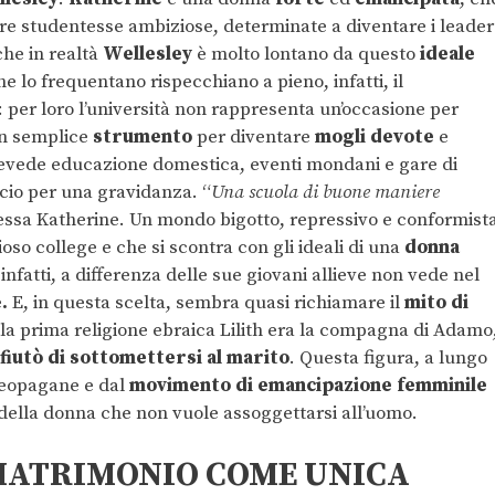
vare studentesse ambiziose, determinate a diventare i leader
che in realtà
Wellesley
è molto lontano da questo
ideale
e lo frequentano rispecchiano a pieno, infatti, il
per loro l’università non rappresenta un’occasione per
un semplice
strumento
per diventare
mogli devote
e
revede educazione domestica, eventi mondani e gare di
icio per una gravidanza. “
Una scuola di buone maniere
essa Katherine. Un mondo bigotto, repressivo e conformist
oso college e che si scontra con gli ideali di una
donna
infatti, a differenza delle sue giovani allieve non vede nel
e
.
E, in questa scelta, sembra quasi richiamare il
mito di
la prima religione ebraica Lilith era la compagna di Adamo
ifiutò di sottomettersi al marito
. Questa figura, a lungo
 neopagane e dal
movimento di emancipazione femminile
della donna che non vuole assoggettarsi all’uomo.
 MATRIMONIO COME UNICA