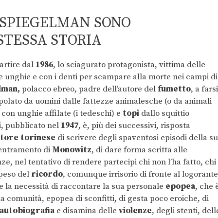
 SPIEGELMAN SONO
STESSA STORIA
artire dal
1986
, lo sciagurato protagonista, vittima delle
le unghie e con i denti per scampare alla morte nei campi di
lman,
polacco ebreo, padre dell’autore del
fumetto
, a farsi
polato da uomini dalle fattezze animalesche (o da animali
con unghie affilate (i tedeschi) e
topi
dallo squittio
i
, pubblicato nel
1947
, è, più dei successivi, risposta
ttore torinese
di scrivere degli spaventosi episodi della s
centramento di
Monowitz
, di dare forma scritta alle
ze, nel tentativo di rendere partecipi chi non l’ha fatto, chi
 peso del
ricordo
, comunque irrisorio di fronte al logorante
te la necessità di raccontare la sua personale
epopea
, che 
a comunità, epopea di sconfitti, di gesta poco eroiche, di
autobiografia
e disamina delle
violenze
, degli stenti, dell