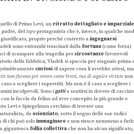
uello di Primo Levi, un
ritratto dettagliato e imparziale
l padre, del
topo
protagonista che è, invece, in qualche mo
 giustificato, proprio perché costretto a
ingegnarsi
ladek sono entrambi trascinati dalla
fortuna
(come forza)
ci di scampare alla tragedia per
circostanze
favorevoli
torio della fabbrica; Vladek si spaccia per stagnaio prima 
a primitivamente
curiosi
di sapere cosa li avrebbe attesi, ma
atti non furono per vivere come bruti, ma di seguire virtute
non
 caso a scegliere i superstiti. Ma non è il caso a scegliere i
omini incolpevoli. Sono i
gatti
a sentirsi in dovere di cacciar
con la faccia da felino ad aver concepito la più grande e
anto Levi e Spiegelman cerchino di trovare una
naturalista, da
scienziato
, sotto il segno delle sue radici
a di chi può solo
immaginare
e non riesce nemmeno a farlo
na gigantesca
follia collettiva
che non ha alcun significato,