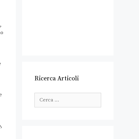
,
do
e
Ricerca Articoli
e
,