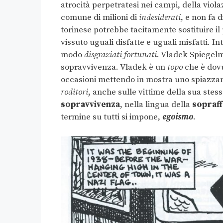
atrocità perpetratesi nei campi, della viol
comune di milioni di
indesiderati
, e non fa 
torinese potrebbe tacitamente sostituire il
vissuto uguali disfatte e uguali misfatti. 
modo
disgraziati fortunati
. Vladek Spiegelma
sopravvivenza. Vladek è un
topo
che è dovu
occasioni mettendo in mostra uno spiazza
roditori
, anche sulle vittime della sua stes
sopravvivenza
, nella lingua della
sopraff
termine su tutti si impone,
egoismo
.