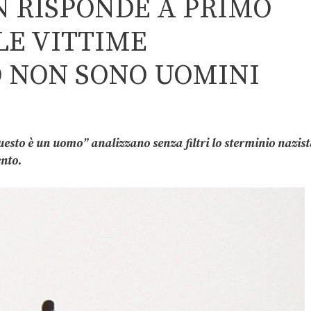
 RISPONDE A PRIMO
 LE VITTIME
O NON SONO UOMINI
uesto è un uomo” analizzano senza filtri lo sterminio nazis
ento.