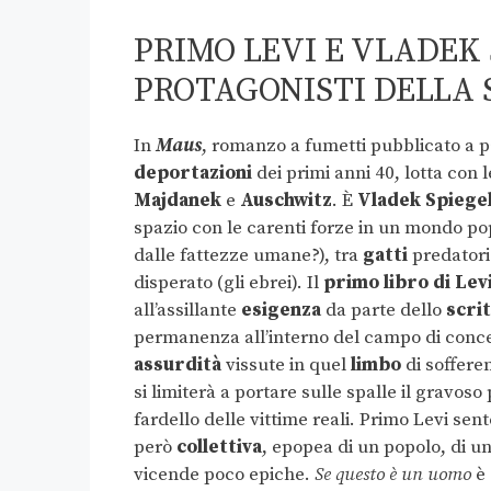
PRIMO LEVI E VLADEK
PROTAGONISTI DELLA 
In
Maus
, romanzo a fumetti pubblicato a p
deportazioni
dei primi anni 40, lotta con 
Majdanek
e
Auschwitz
. È
Vladek Spiege
spazio con le carenti forze in un mondo po
dalle fattezze umane?), tra
gatti
predatori 
disperato (gli ebrei). Il
primo libro di Lev
all’assillante
esigenza
da parte dello
scri
permanenza all’interno del campo di con
assurdità
vissute in quel
limbo
di sofferen
si limiterà a portare sulle spalle il gravoso
fardello delle vittime reali. Primo Levi sen
però
collettiva
, epopea di un popolo, di un
vicende poco epiche.
Se questo è un uomo
è