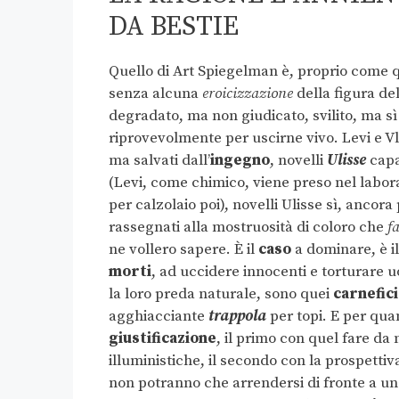
DA BESTIE
Quello di Art Spiegelman è, proprio come q
senza alcuna
eroicizzazione
della figura de
degradato, ma non giudicato, svilito, ma sì
riprovevolmente per uscirne vivo. Levi e V
ma salvati dall’
ingegno
, novelli
Ulisse
capa
(Levi, come chimico, viene preso nel labora
per calzolaio poi), novelli Ulisse sì, ancor
rassegnati alla mostruosità di coloro che
f
ne vollero sapere. È il
caso
a dominare, è il
morti
, ad uccidere innocenti e torturare u
la loro preda naturale, sono quei
carnefici
agghiacciante
trappola
per topi. E per qu
giustificazione
, il primo con quel fare da 
illuministiche, il secondo con la prospettiv
non potranno che arrendersi di fronte a u