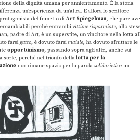
azione della dignità umana per annientamento. È la storia
differenza un’esperienza da un’altra. E allora lo scrittore
 protagonista del fumetto di
Art Spiegelman
, che pare ave
Intercambiabili perché entrambi
vittime risparmiate
, allo stes
n, padre di Art, è un superstite, un vincitore nella lotta al
to farsi
gatto
, è dovuto farsi
maiale
, ha dovuto sfruttare le
nte
opportunismo
, passando sopra agli altri, anche sui
sa sorte, perché nel trionfo della
lotta per la
azione
non rimane spazio per la parola
solidarietà
e un