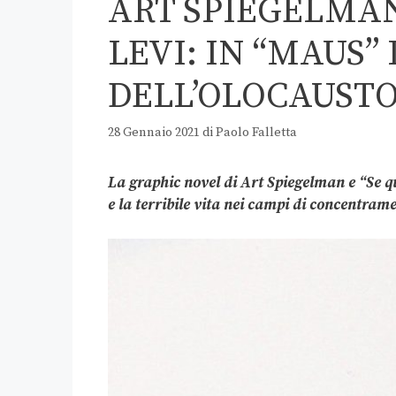
ART SPIEGELMAN
LEVI: IN “MAUS”
DELL’OLOCAUST
28 Gennaio 2021
di
Paolo Falletta
La graphic novel di Art Spiegelman e “Se q
e la terribile vita nei campi di concentram