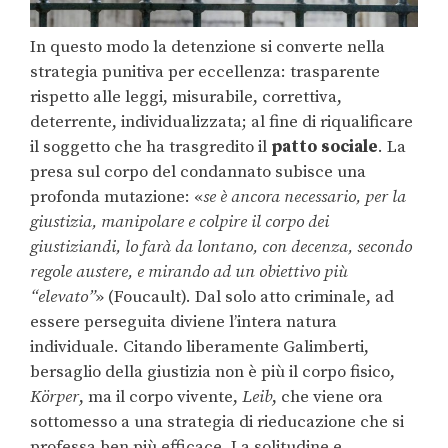
In questo modo la detenzione si converte nella
strategia punitiva per eccellenza: trasparente
rispetto alle leggi, misurabile, correttiva,
deterrente, individualizzata; al fine di riqualificare
il soggetto che ha trasgredito il
patto sociale
. La
presa sul corpo del condannato subisce una
profonda mutazione: «
se è ancora necessario, per la
giustizia, manipolare e colpire il corpo dei
giustiziandi, lo farà da lontano, con decenza, secondo
regole austere, e mirando ad un obiettivo più
“elevato”
» (Foucault). Dal solo atto criminale, ad
essere perseguita diviene l’intera natura
individuale. Citando liberamente Galimberti,
bersaglio della giustizia non è più il corpo fisico,
Körper
, ma il corpo vivente,
Leib
, che viene ora
sottomesso a una strategia di rieducazione che si
professa ben più efficace. La solitudine e