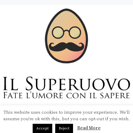
This website uses cookies to improve your experience. We'll
Copyright © 2020 Il Superuovo — Powered by Pipool
assume you're ok with this, but you can opt-out if you wish.
SRL
Read More
Accept
Reject