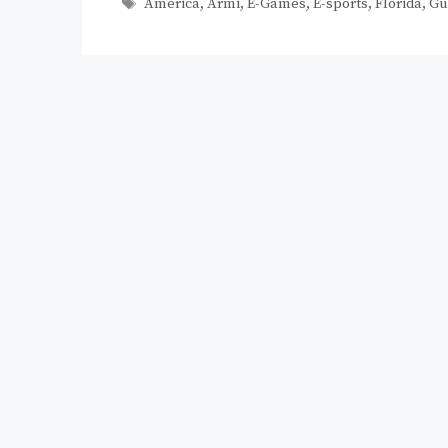
America
,
Armi
,
E-Games
,
E-sports
,
Florida
,
Gu