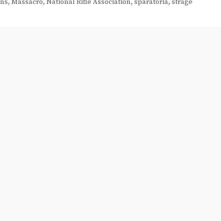
ns
,
Massacro
,
National Rifle Association
,
sparatoria
,
strage