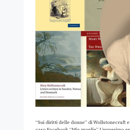
“Sui diritti delle donne” di Wollstonecraft
caso Facebook “Mia moglie” L’ennesimo epi