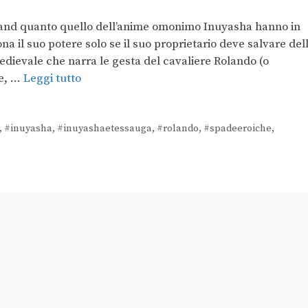
land quanto quello dell’anime omonimo Inuyasha hanno in
 il suo potere solo se il suo proprietario deve salvare del
dievale che narra le gesta del cavaliere Rolando (o
le, …
Leggi tutto
,
#inuyasha
,
#inuyashaetessauga
,
#rolando
,
#spadeeroiche
,