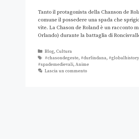
Tanto il protagonista della Chanson de Ro
comune il possedere una spada che sprigiona
vite. La Chason de Roland è un racconto me
Orlando) durante la battaglia di Roncisval
Blog
,
Cultura
#chasondegeste
,
#durlindana
,
#globalhistory
#spademedievali
,
Anime
Lascia un commento