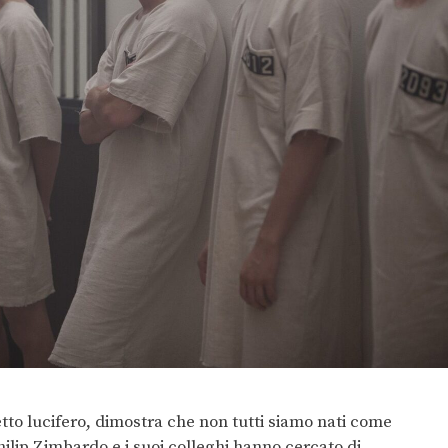
etto lucifero, dimostra che non tutti siamo nati come
hilip Zimbardo e i suoi colleghi hanno cercato di