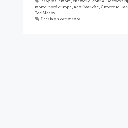
#coppia
,
amore
,
citazione
,
donna
,
Dostoevskij
morte
,
nord europa
,
notti bianche
,
Ottocento
,
rac
Ted Mosby
Lascia un commento