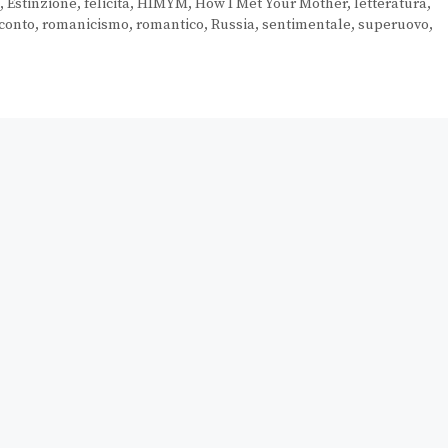
,
Estinzione
,
felicità
,
HIMYM
,
How I Met Your Mother
,
letteratura
,
conto
,
romanicismo
,
romantico
,
Russia
,
sentimentale
,
superuovo
,