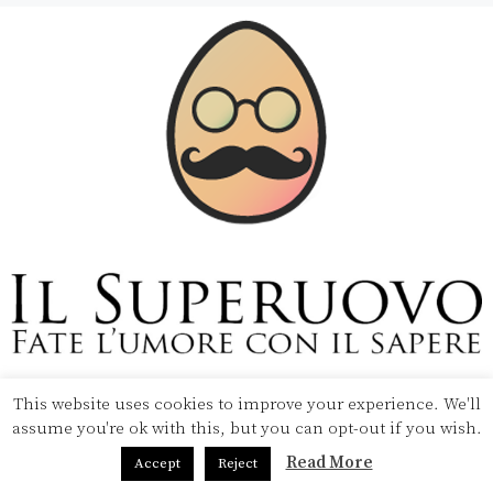
This website uses cookies to improve your experience. We'll
Copyright © 2020 Il Superuovo — Powered by Pipool
assume you're ok with this, but you can opt-out if you wish.
SRL
Read More
Accept
Reject