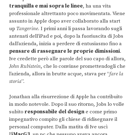
tranquilla e mai sopra le linee
, ha una vita
professionale altrettanto poco movimentata. Viene
assunto in Apple dopo aver collaborato alla start
up
Tangerine
. I primi anni li passa lavorando sugli
antenati dell’iPad e poi, dopo la fuoriuscita di Jobs
dall’azienda, inizia a perdere di entusiasmo fino a
pensare di rassegnare le proprie dimissioni
.
Ive credette però alle parole del suo capo di allora,
John Rubistein
, che lo convinse promettendogli che
l’azienda, allora in brutte acque, stava per “
fare la
storia
”.
Jonathan alla risurrezione di Apple ha contribuito
in modo notevole. Dopo il suo ritorno, Jobs lo volle
subito
responsabile del design
e come primo
impegnativo compito gli chiese di ridisegnare il
personal computer. Dalla matita di Ive uscì
l’
iMacG3
, un pc che nessuno aveva ancora