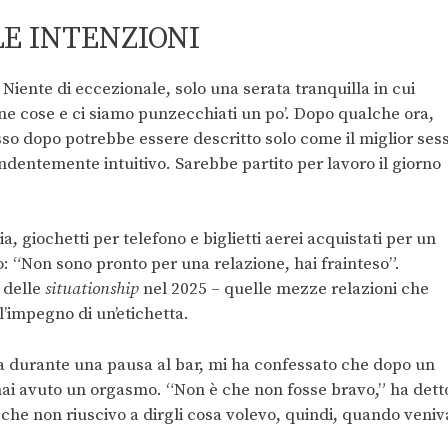
LE INTENZIONI
iente di eccezionale, solo una serata tranquilla in cui
e cose e ci siamo punzecchiati un po’. Dopo qualche ora,
sso dopo potrebbe essere descritto solo come il miglior ses
endentemente intuitivo. Sarebbe partito per lavoro il giorno
, giochetti per telefono e biglietti aerei acquistati per un
 “Non sono pronto per una relazione, hai frainteso”.
 delle
situationship
nel 2025 – quelle mezze relazioni che
 l’impegno di un’etichetta.
a durante una pausa al bar, mi ha confessato che dopo un
ai avuto un orgasmo. “Non è che non fosse bravo,” ha dett
che non riuscivo a dirgli cosa volevo, quindi, quando veniv