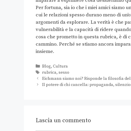
imparare a esprimere cosa desideriamo qu
Per fortuna, sia io che i miei amici siamo un
cui le relazioni spesso durano meno di un
argomenti da esplorare. La verità è che parl
vulnerabilità e la capacità di ridere quand
cosa che prometto in questa rubrica, è di c
cammino. Perché se stiamo ancora imparan
insieme.
Blog
,
Cultura
rubrica
,
sesso
Eichmann siamo noi? Risponde la filosofia de
Il potere di chi cancella: propaganda, silenz
Lascia un commento