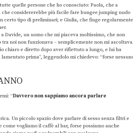
 tutte quelle persone che ho conosciuto: Paola, che a
a, che considererebbe più facile fare bungee jumping nudo
certo tipo di preliminari; e Giulia, che finge regolarmente
ner.
si a Davide, un uomo che mi piaceva moltissimo, che non
so tra noi non funzionava – semplicemente non mi ascoltava
 chiaro e diretto dopo aver riflettuto a lungo, e lui ha
i lamentato prima”, leggendolo mi chiedevo: “forse nessun
TANNO
rmi: “
Davvero non sappiamo ancora parlare
ca. Un piccolo spazio dove parlare di sesso senza filtri e
 come vogliamo il caffè al bar, forse possiamo anche