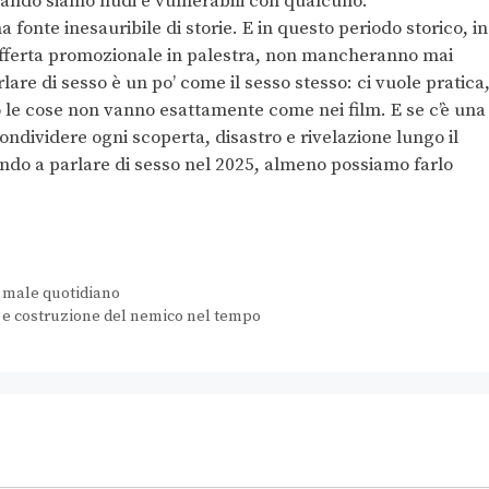
ando siamo nudi e vulnerabili con qualcuno.
a fonte inesauribile di storie. E in questo periodo storico, in
’offerta promozionale in palestra, non mancheranno mai
are di sesso è un po’ come il sesso stesso: ci vuole pratica
o le cose non vanno esattamente come nei film. E se c’è una
ondividere ogni scoperta, disastro e rivelazione lungo il
do a parlare di sesso nel 2025, almeno possiamo farlo
l male quotidiano
io e costruzione del nemico nel tempo