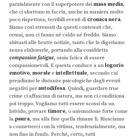
parzialmente con il superpotere dei
mass media
,
che ci sbattono in faccia, anche in maniera molto
poco rispettosa, terribili eventi di
cronaca nera
.
Siamo così stressati da questi contenuti che,
ormai, non ci fanno né caldo né freddo. Siamo
abituati alle brutte notizie, tanto che le digeriamo
senza elaborarle, portando alla cosiddetta
compassion fatigue
, ossia fatica di essere
compassionevoli. E questa conduce a un
logorio
emotivo
,
morale
e
intellettuale
, secondo cui
prendiamo le distanze psicologiche dagli eventi
negativi per
autodifesa
. Quindi, guardare true
crime ci affascina di natura, ma non ci condiziona
poi troppo. Vogliamo tutti essere scossi da un
brivido, provare
timore
, o un’emozione forte come
la
paura
, ma alla fine quella rimane lì. Riusciamo
a connetterci con la vittima, tendenzialmente, ma
non fino in fondo. Perché, certo, tutti