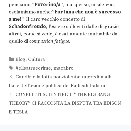
pensiamo:”
Poverino/a
“, ma spesso, in silenzio,
esclamiamo anche:”
Fortuna che non è successo
a me!
“. Il caro vecchio concetto di
Schadenfreude
, l’essere sollevati dalle disgrazie
altrui, come si vede, è esattamente mutuabile da
quello di
compassion fatigue
.
Blog
,
Cultura
#elisatruecrime
,
macabro
Gandhi e la lotta nonviolenta: un’eredità alla
base dell’azione politica dei Radicali Italiani
CONFLITTI SCIENTIFICI: “THE BIG BANG
THEORY” CI RACCONTA LA DISPUTA TRA EDISON
E TESLA