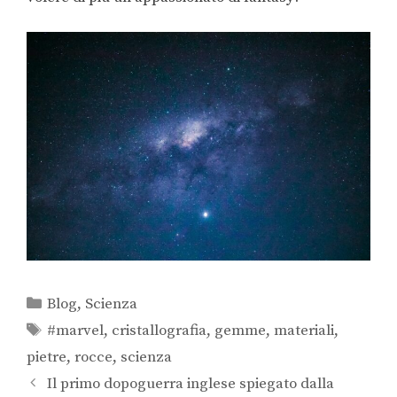
Blog
,
Scienza
#marvel
,
cristallografia
,
gemme
,
materiali
,
pietre
,
rocce
,
scienza
Il primo dopoguerra inglese spiegato dalla