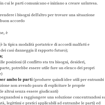
in cui le parti comunicano e iniziano a creare un’intesa.
endere i bisogni dell’altro per trovare una situazione
n buon accordo
ne, è
è la tipica modalità portatrice di accordi malfatti e
 dei casi danneggia il rapporto futuro);
a;
e posizioni (il conflitto sta tra bisogni, desideri,
arte, potrebbe essere utile fare un elenco dei propri
e)
per ambo le parti
(produrre quindi idee utili per entrambi
zione non avendo paura di esplicitare le proprie
e altrui senza essere giudicanti)
mpegnandosi a raggiungere una soluzione concentrandosi s
tà, legittimi e pratici applicabili ad entrambe le parti) ed