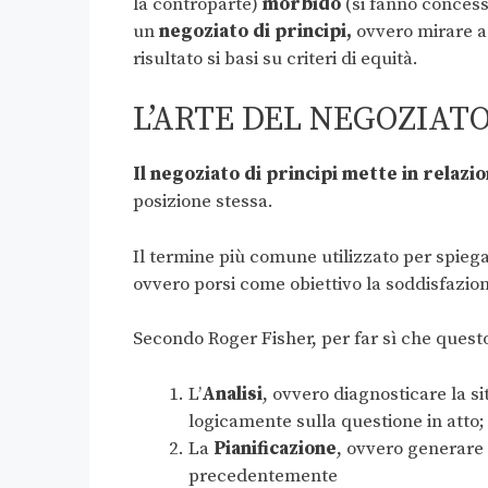
la controparte)
morbido
(si fanno concess
un
negoziato di principi,
ovvero mirare ad
risultato si basi su criteri di equità.
L’ARTE DEL NEGOZIATO
Il negoziato di principi mette in relazi
posizione stessa.
Il termine più comune utilizzato per spieg
ovvero porsi come obiettivo la soddisfazion
Secondo Roger Fisher, per far sì che quest
L’
Analisi
, ovvero diagnosticare la s
logicamente sulla questione in atto;
La
Pianificazione
, ovvero generare i
precedentemente