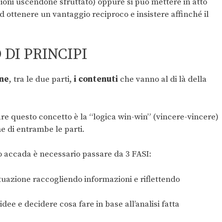
ioni uscendone sfruttato) oppure si può mettere in atto
 ottenere un vantaggio reciproco e insistere affinché il
 DI PRINCIPI
one
, tra le due parti,
i contenuti
che vanno al di là della
are questo concetto è la “logica win-win” (vincere-vincere)
e di entrambe le parti.
o accada è necessario passare da 3 FASI:
ituazione raccogliendo informazioni e riflettendo
dee e decidere cosa fare in base all’analisi fatta