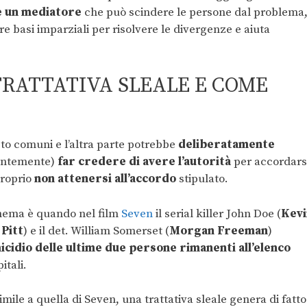
 un mediatore
che può scindere le persone dal problema
re basi imparziali per risolvere le divergenze e aiuta
TRATTATIVA SLEALE E COME
osto comuni e l’altra parte potrebbe
deliberatamente
ientemente)
far credere di avere l’autorità
per accordars
proprio
non attenersi all’accordo
stipulato.
nema è quando nel film
Seven
il serial killer John Doe (
Kevi
Pitt
) e il det. William Somerset (
Morgan Freeman
)
micidio delle ultime due persone rimanenti all’elenco
itali.
mile a quella di Seven, una trattativa sleale genera di fatto