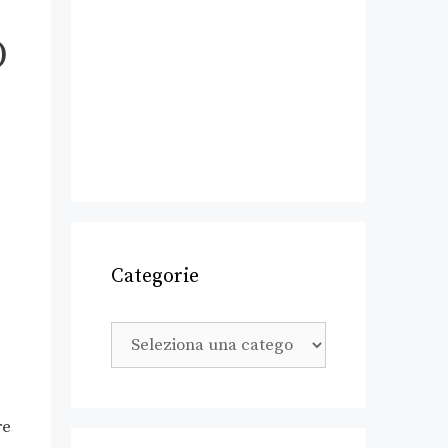
O
Categorie
re