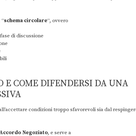
 “
schema circolare
“, ovvero
fase di discussione
ione
e
ili
O E COME DIFENDERSI DA UNA
SIVA
ll’accettare condizioni troppo sfavorevoli sia dal respinger
n Accordo Negoziato
, e serve a