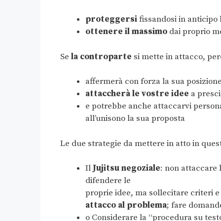
proteggersi
fissandosi in anticipo
ottenere il massimo
dai proprio me
Se
la controparte
si mette in attacco, pe
affermerà con forza la sua posizion
attaccherà le vostre idee
a presci
e potrebbe anche attaccarvi persona
all’unisono la sua proposta
Le due strategie da mettere in atto in quest
Il
Jujitsu negoziale
: non attaccare 
difendere le
proprie idee, ma sollecitare criteri e
attacco al problema
; fare domande
o Considerare la “procedura su test