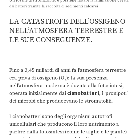
Un fossile di stromatolite, è possibile notare la laminazione creata
dai batteri tramite la raccolta di sedimenti calcarei
LA CATASTROFE DELL’OSSIGENO
NELL’ATMOSFERA TERRESTRE E
LE SUE CONSEGUENZE.
Fino a 2,45 miliardi di anni fa l’atmosfera terrestre
era priva di ossigeno (O
): la sua presenza
2
nell’atmosfera moderna è dovuta alla fotosintesi,
operata inizialmente dai
cianobatteri
, i ‘pronipoti’
dei microbi che producevano le stromatoliti.
I cianobatteri sono degli organismi autotrofi
unicellulari che producono il loro nutrimento a
partire dalla fotosintesi (come le alghe e le piante)