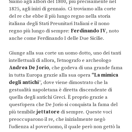
Siamo agli albori del 1800, più precisamente nel
1825, agli inizi di gennaio. Ci troviamo alla corte
del re che ebbe il più lungo regno nella storia
italiana degli Stati Preunitari Italiani e il nono
regno più lungo di sempre:
Ferdinando IV
, noto
anche come Ferdinando I delle Due Sicilie.
Giunge alla sua corte un uomo dotto, uno dei tanti
intellettuali di allora, l’etnografo e archeologo
Andrea De Jorio
, che godeva di una grande fama
in tutta Europa grazie alla sua opera
“La mimica
degli antichi
”, dove viene dimostrato che la
gestualità napoletana è diretta discendente di
quella degli antichi Greci. È proprio grazie a
quest’opera che De Jorio si conquista la fama del
più temibile
jettatore
di sempre. Queste voci
preoccuparono il re, che inizialmente negò
l’udienza al pover’uomo, il quale però non gettò la