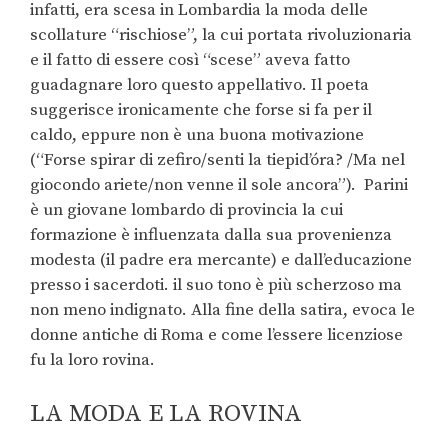
infatti, era scesa in Lombardia la moda delle
scollature “rischiose”, la cui portata rivoluzionaria
e il fatto di essere così “scese” aveva fatto
guadagnare loro questo appellativo. Il poeta
suggerisce ironicamente che forse si fa per il
caldo, eppure non è una buona motivazione
(“Forse spirar di zefiro/senti la tiepid’óra? /Ma nel
giocondo ariete/non venne il sole ancora”). Parini
è un giovane lombardo di provincia la cui
formazione è influenzata dalla sua provenienza
modesta (il padre era mercante) e dall’educazione
presso i sacerdoti. il suo tono è più scherzoso ma
non meno indignato. Alla fine della satira, evoca le
donne antiche di Roma e come l’essere licenziose
fu la loro rovina.
LA MODA E LA ROVINA