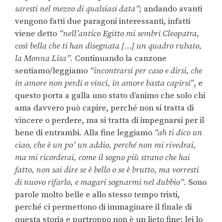
saresti nel mezzo di qualsiasi data”
; andando avanti
vengono fatti due paragoni interessanti, infatti
viene detto
“nell’antico Egitto mi sembri Cleopatra,
così bella che ti han disegnata […] un quadro rubato,
la Monna Lisa”
. Continuando la canzone
sentiamo/leggiamo
“incontrarsi per caso e dirsi, che
in amore non perdi o vinci, in amore basta capirsi”
, e
questo porta a galla uno stato d’animo che solo chi
ama davvero può capire, perché non si tratta di
vincere o perdere, ma si tratta di impegnarsi per il
bene di entrambi. Alla fine leggiamo
“ah ti dico un
ciao, che è un po’ un addio, perché non mi rivedrai,
ma mi ricorderai, come il sogno più strano che hai
fatto, non sai dire se è bello o se è brutto, ma vorresti
di nuovo rifarlo, e magari sognarmi nel dubbio”
. Sono
parole molto belle e allo stesso tempo tristi,
perché ci permettono di immaginare il finale di
questa storia e purtroppo non è un lieto fine; lei lo