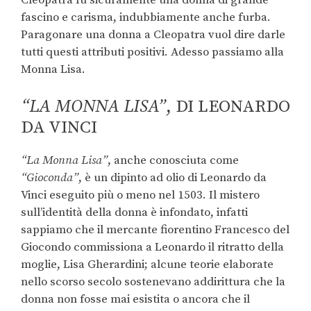
Cleopatra fu sicuramente una donna di grande
fascino e carisma, indubbiamente anche furba.
Paragonare una donna a Cleopatra vuol dire darle
tutti questi attributi positivi. Adesso passiamo alla
Monna Lisa.
“LA MONNA LISA”
, DI LEONARDO
DA VINCI
“La Monna Lisa”
, anche conosciuta come
“
Gioconda”
, è un dipinto ad olio di Leonardo da
Vinci eseguito più o meno nel 1503. Il mistero
sull’identità della donna è infondato, infatti
sappiamo che il mercante fiorentino Francesco del
Giocondo commissiona a Leonardo il ritratto della
moglie, Lisa Gherardini; alcune teorie elaborate
nello scorso secolo sostenevano addirittura che la
donna non fosse mai esistita o ancora che il