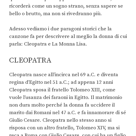
ricorderà come un sogno strano, senza sapere se
bello o brutto, ma non si rivedranno più.
Adesso vediamo i due paragoni storici che la
canzone fa per descrivere al meglio la donna di cui
parla: Cleopatra e La Monna Lisa.
CLEOPATRA
Cleopatra nasce all’incirca nel 69 a.C. e diventa
regina d’Egitto nel 51 a.C.; ad appena 12 anni
Cleopatra sposa il fratello Tolomeo XIII, come
vuole l’usanza dei faraoni in Egitto. Il matrimonio
non dura molto perché la donna fa uccidere il
marito dai Romani nel 47 a.C. e fa innamorare di sé
Giulio Cesare. Cleopatra nello stesso anno si
risposa con un altro fratello, Tolomeo XIV, ma si
reca a Roma con Giulio Cesare, con cui ha un figlio