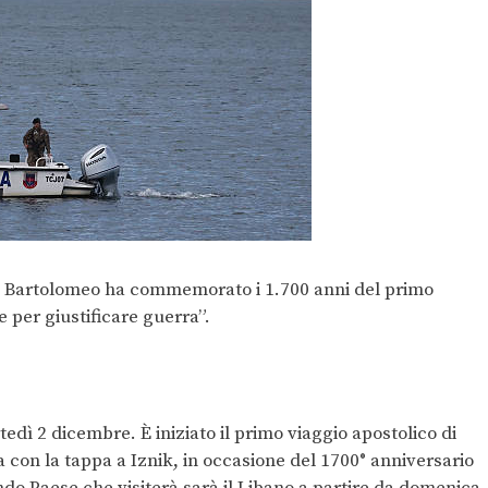
arca Bartolomeo ha commemorato i 1.700 anni del primo
 per giustificare guerra”.
ì 2 dicembre. È iniziato il primo viaggio apostolico di
 con la tappa a Iznik, in occasione del 1700° anniversario
ndo Paese che visiterà sarà il Libano a partire da domenica