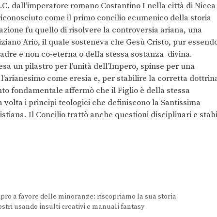
d.C. dall’imperatore romano Costantino I nella città di Nicea
riconosciuto come il primo concilio ecumenico della storia
azione fu quello di risolvere la controversia ariana, una
giziano Ario, il quale sosteneva che Gesù Cristo, pur essend
Padre e non co-eterna o della stessa sostanza divina.
esa un pilastro per l’unità dell’Impero, spinse per una
 l’arianesimo come eresia e, per stabilire la corretta dottrin
o fondamentale affermò che il Figlio è della stessa
volta i principi teologici che definiscono la Santissima
stiana. Il Concilio trattò anche questioni disciplinari e stabi
ipro a favore delle minoranze: riscopriamo la sua storia
stri usando insulti creativi e manuali fantasy