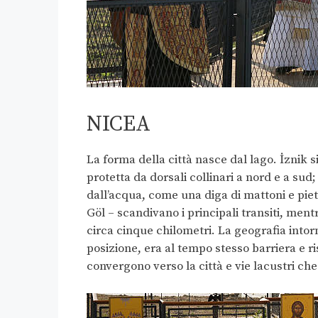
NICEA
La forma della città nasce dal lago. İznik 
protetta da dorsali collinari a nord e a su
dall’acqua, come una diga di mattoni e piet
Göl – scandivano i principali transiti, ment
circa cinque chilometri. La geografia intor
posizione, era al tempo stesso barriera e ri
convergono verso la città e vie lacustri ch