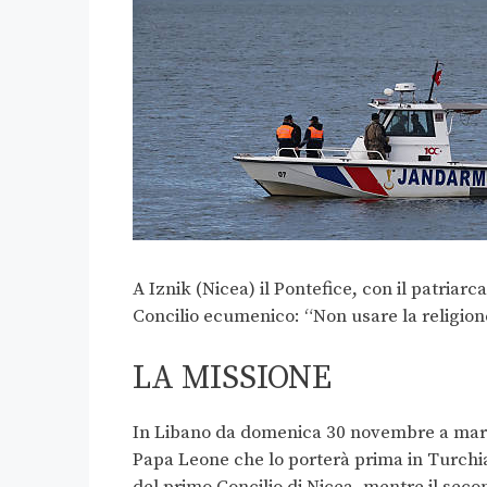
A Iznik (Nicea) il Pontefice, con il patri
Concilio ecumenico: “Non usare la religione
LA MISSIONE
In Libano da domenica 30 novembre a marted
Papa Leone che lo porterà prima in Turchia
del primo Concilio di Nicea, mentre il seco