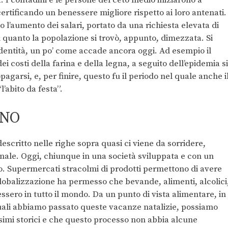
 I contadini e le persone del ceto medio iniziarono a
certificando un benessere migliore rispetto ai loro antenati.
’aumento dei salari, portato da una richiesta elevata di
 quanto la popolazione si trovò, appunto, dimezzata. Si
identità, un po’ come accade ancora oggi. Ad esempio il
i costi della farina e della legna, a seguito dell’epidemia si
pagarsi, e, per finire, questo fu il periodo nel quale anche i
’abito da festa”.
RNO
scritto nelle righe sopra quasi ci viene da sorridere,
nale. Oggi, chiunque in una società sviluppata e con un
o. Supermercati stracolmi di prodotti permettono di avere
 globalizzazione ha permesso che bevande, alimenti, alcolici
ndessero in tutto il mondo. Da un punto di vista alimentare, in
quali abbiamo passato queste vacanze natalizie, possiamo
imi storici e che questo processo non abbia alcune