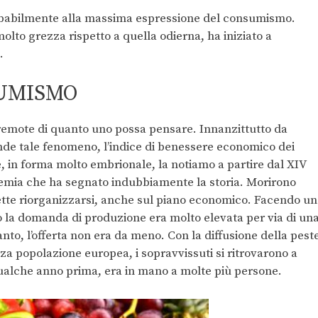
robabilmente alla massima espressione del consumismo.
olto grezza rispetto a quella odierna, ha iniziato a
.
SUMISMO
remote di quanto uno possa pensare. Innanzittutto da
fonde tale fenomeno, l’indice di benessere economico dei
 in forma molto embrionale, la notiamo a partire dal XIV
pidemia che ha segnato indubbiamente la storia. Morirono
vette riorganizzarsi, anche sul piano economico. Facendo un
lo la domanda di produzione era molto elevata per via di un
to, l’offerta non era da meno. Con la diffusione della pest
a popolazione europea, i sopravvissuti si ritrovarono a
qualche anno prima, era in mano a molte più persone.