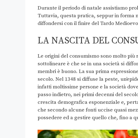
Durante il periodo di natale assistiamo p
Tuttavia, questa pratica, seppur in forma m
diffondersi con il finire del Tardo Medioevo
LA NASCITA DEL CON
Le origini del consumismo sono molto più 
sottolineare è che se in una società si dif
membri è buono. La sua prima espressione,
secolo. Nel 1348 si diffuse la peste, un’e
infatti moltissime persone e la società do
passo indietro, nei primi decenni del seco
crescita demografica esponenziale e, pertan
che secondo alcune fonti uccise quasi mezz
possedere ed a gestire quello che, fino a 