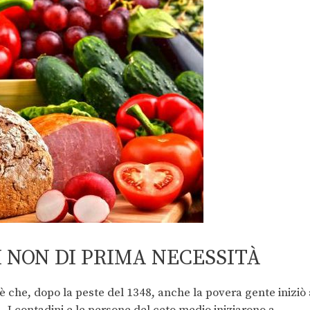
I NON DI PRIMA NECESSITÀ
 è che, dopo la peste del 1348, anche la povera gente iniziò 