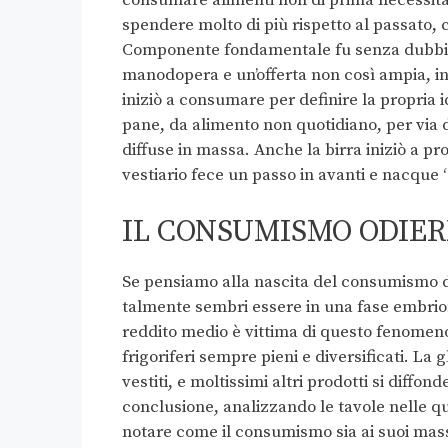
consumare alimenti non di prima necessità.
spendere molto di più rispetto al passato, 
Componente fondamentale fu senza dubbio l
manodopera e un’offerta non così ampia, in
iniziò a consumare per definire la propria 
pane, da alimento non quotidiano, per via de
diffuse in massa. Anche la birra iniziò a pro
vestiario fece un passo in avanti e nacque “l
IL CONSUMISMO ODIE
Se pensiamo alla nascita del consumismo de
talmente sembri essere in una fase embrio
reddito medio è vittima di questo fenomen
frigoriferi sempre pieni e diversificati. La
vestiti, e moltissimi altri prodotti si diffo
conclusione, analizzando le tavole nelle 
notare come il consumismo sia ai suoi mass