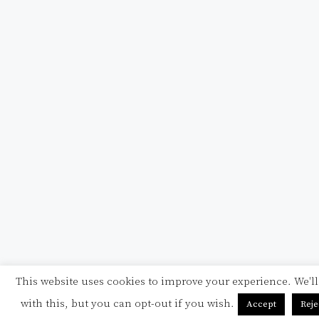
This website uses cookies to improve your experience. We'l
with this, but you can opt-out if you wish.
Accept
Reje